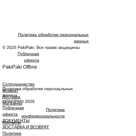
Политика обработки персональных
данных
© 2025 PakiPaki. Все права защищены
Публичная
оферта
PakiPaki Offline
Сотрудничество
П
олитика обработки перснаьльных
Возврат
данных
Доставка
©
PAKIPAKI 2026
Магазины
Публичная
Политика
оферта
конфиденциальности
ДОКУМЕНТЫ
Контакты
ДОСТАВКА И ВОЗВРАТ
Политика