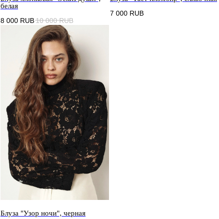
белая
7 000
RUB
8 000
RUB
10 000
RUB
Блуза "Узор ночи", черная