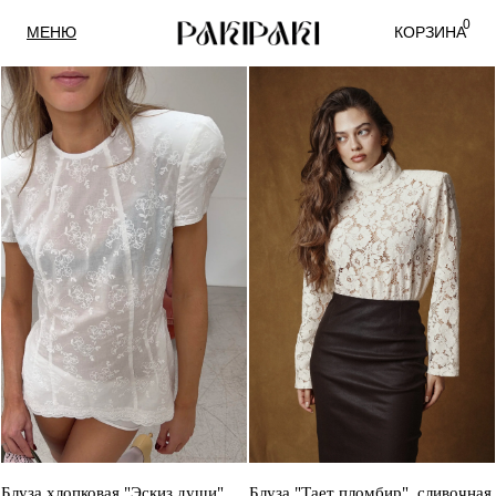
0
МЕНЮ
КОРЗИНА
Блуза хлопковая "Эскиз души",
Блуза "Тает пломбир", сливочная