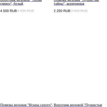
глянец", белый
тайны", коричневая
4 500
RUB
6 000
RUB
2 250
RUB
3 000
RUB
Повязка меховая "Искры серого",
Воротник меховой "Пушистые