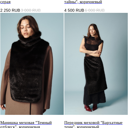
серая
тайны", коричневый
2 250
RUB
3 000
RUB
4 500
RUB
6 000
RUB
Манишка меховая "Темный
Передник меховой "Бархатные
отблеск", коричневая
тени", коричневый