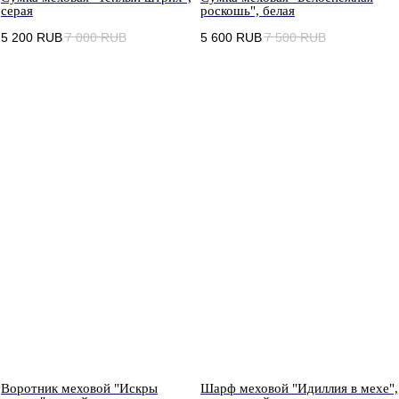
серая
роскошь", белая
5 200
RUB
7 000
RUB
5 600
RUB
7 500
RUB
Воротник меховой "Искры
Шарф меховой "Идиллия в мехе",