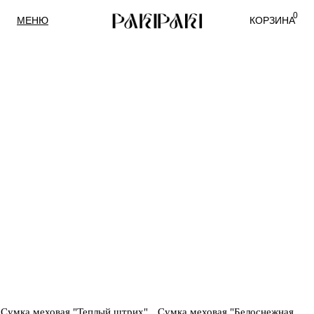
0
МЕНЮ
КОРЗИНА
Сумка меховая "Теплый штрих",
Сумка меховая "Белоснежная