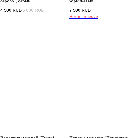
серого", серый
коричневый
4 500
RUB
6 000
RUB
7 500
RUB
Нет в наличии
Воротник меховой "Тихий
Повязка меховая "Пушистые