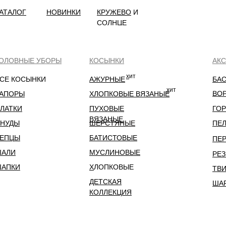
АТАЛОГ
НОВИНКИ
КРУЖЕВО
И
СОЛНЦЕ
ОЛОВНЫЕ УБОРЫ
КОСЫНКИ
АК
х
ит
СЕ КОСЫНКИ
АЖУРНЫЕ
БА
х
ит
ВО
АПОРЫ
ХЛОПКОВЫЕ ВЯЗАНЫЕ
ЛАТКИ
ПУХОВЫЕ
ГО
Х
ВЯЗАНЫЕ
НУДЫ
ШЕРСТЯНЫЕ
ПЕ
ЕПЦЫ
БАТИСТОВЫЕ
ПЕ
ШАЛИ
МУСЛИНОВЫЕ
РЕ
АПКИ
Х
ЛОПКОВЫЕ
ТВ
ДЕТСКАЯ
ША
КОЛЛЕКЦИЯ