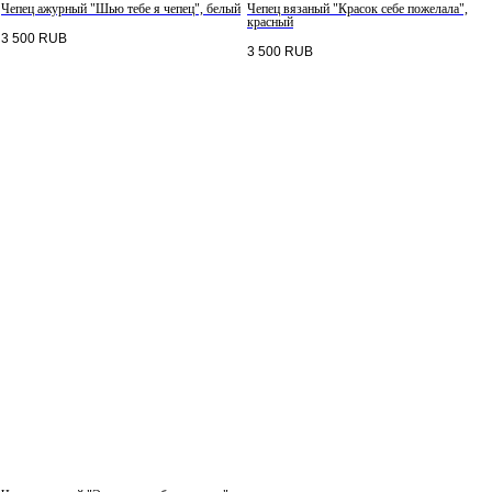
Чепец ажурный "Шью тебе я чепец", белый
Чепец вязаный "Красок себе пожелала",
красный
3 500
RUB
3 500
RUB