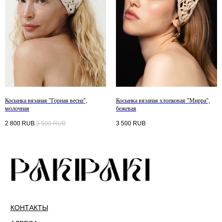
Косынка вязаная "Горная весна",
Косынка вязаная хлопковая "Мирра",
молочная
бежевая
2 800
RUB
3 500
RUB
3 500
RUB
КОНТАКТЫ