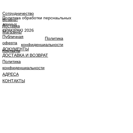
Сотрудничество
П
олитика обработки перснаьльных
Возврат
данных
Доставка
©
PAKIPAKI 2026
Магазины
Публичная
Политика
оферта
конфиденциальности
ДОКУМЕНТЫ
Контакты
ДОСТАВКА И ВОЗВРАТ
Политика
конфиденциальности
АДРЕСА
КОНТАКТЫ