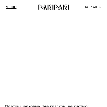
0
МЕНЮ
КОРЗИНА
Платок шелковый "Не краской, не кистью",