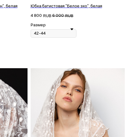
н", белая
Юбка батистовая "Белое эхо", белая
4 800
6 000
RUB
RUB
Размер