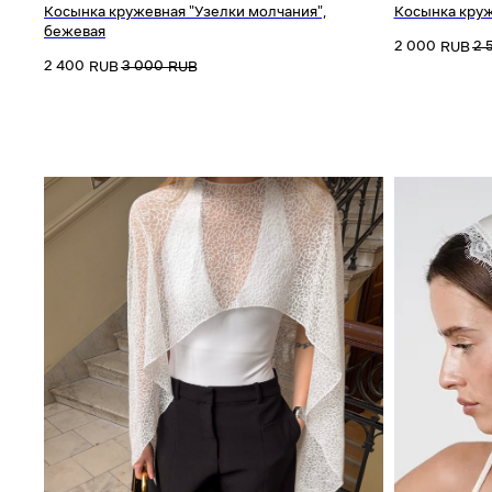
Косынка кружевная "Узелки молчания",
Косынка круж
бежевая
2 000
2 
RUB
2 400
3 000
RUB
RUB