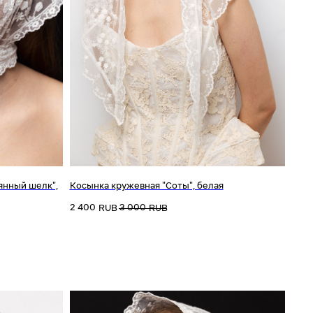
янный шелк",
Косынка кружевная "Соты", белая
2 400
3 000
RUB
RUB