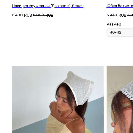
Накидка кружевная "Дыхание", белая
Юбка батисто
6 400
8 000
5 440
6 
RUB
RUB
RUB
Размер