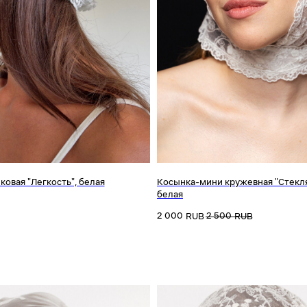
ковая "Легкость", белая
Косынка-мини кружевная "Стекл
белая
2 000
2 500
RUB
RUB