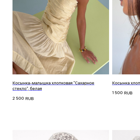
Косынка-малышка хлопковая "Сахарное
Косынка хлоп
стекло", белая
1 500
RUB
2 500
RUB