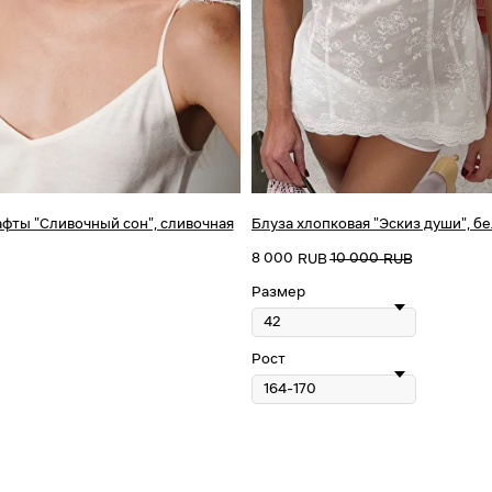
афты "Сливочный сон", сливочная
Блуза хлопковая "Эскиз души", б
8 000
10 000
RUB
RUB
Размер
Рост