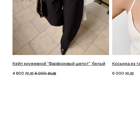
Кейп кружевной "Фарфоровый шепот", белый
Косынка из т
4 800
6 000
6 000
RUB
RUB
RUB