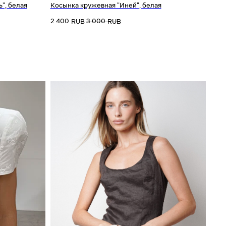
", белая
Косынка кружевная "Иней", белая
2 400
3 000
RUB
RUB