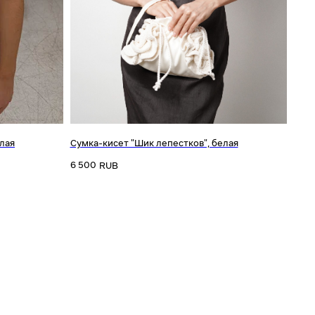
елая
Сумка-кисет "Шик лепестков", белая
6 500
RUB