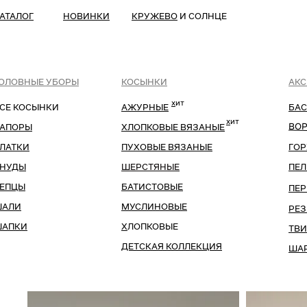
АТАЛОГ
НОВИНКИ
КРУЖЕВО
И СОЛНЦЕ
ОЛОВНЫЕ УБОРЫ
КОСЫНКИ
АКС
х
ит
СЕ КОСЫНКИ
АЖУРНЫЕ
БА
х
ит
ВО
АПОРЫ
ХЛОПКОВЫЕ ВЯЗАНЫЕ
ЛАТКИ
ПУХОВЫЕ ВЯЗАНЫЕ
ГО
Х
НУДЫ
ШЕРСТЯНЫЕ
ПЕ
ЕПЦЫ
БАТИСТОВЫЕ
ПЕ
ШАЛИ
МУСЛИНОВЫЕ
РЕ
АПКИ
Х
ЛОПКОВЫЕ
ТВ
ДЕТСКАЯ КОЛЛЕКЦИЯ
ША