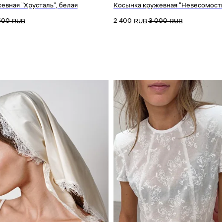
евная "Хрусталь", белая
Косынка кружевная "Невесомость
500
2 400
3 000
RUB
RUB
RUB