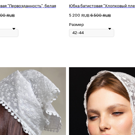
вая "Первозданность", белая
Юбка батистовая "Хлопковый пле
800
5 200
6 500
RUB
RUB
RUB
Размер