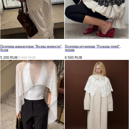
Пелерина жаккардовая "Волны нежности",
Пелерина кружевная "Роскошь теней",
белая
черная
5 200
RUB
6 500
RUB
6 500
RUB