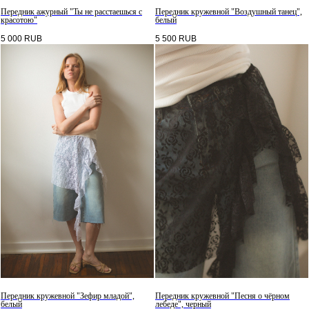
Передник ажурный "Ты не расстаешься с
Передник кружевной "Воздушный танец",
красотою"
белый
5 000
RUB
5 500
RUB
Передник кружевной "Зефир младой",
Передник кружевной "Песня о чёрном
белый
лебеде", черный