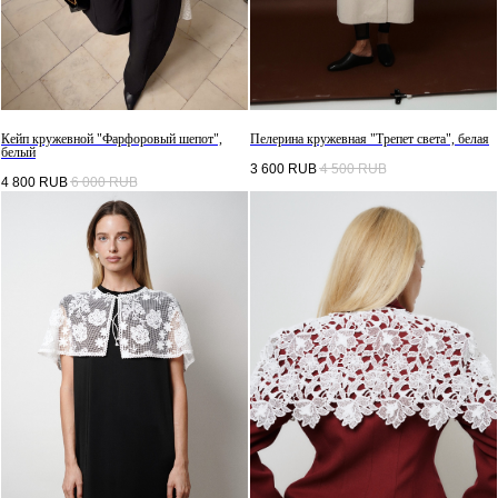
Кейп кружевной "Фарфоровый шепот",
Пелерина кружевная "Трепет света", белая
белый
3 600
RUB
4 500
RUB
4 800
RUB
6 000
RUB