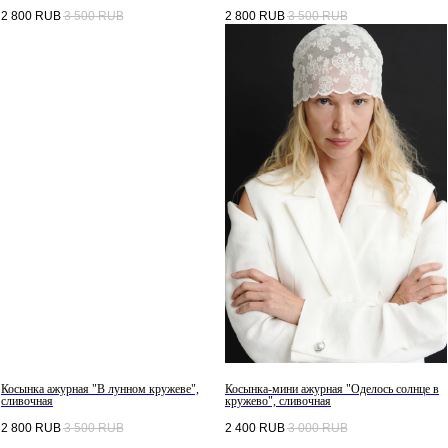
2 800
RUB
3 500
RUB
2 800
RUB
3 500
RUB
Косынка ажурная "В лунном кружеве",
Косынка-мини ажурная "Оделось солнце в
сливочная
кружево", сливочная
2 800
RUB
3 500
RUB
2 400
RUB
3 000
RUB