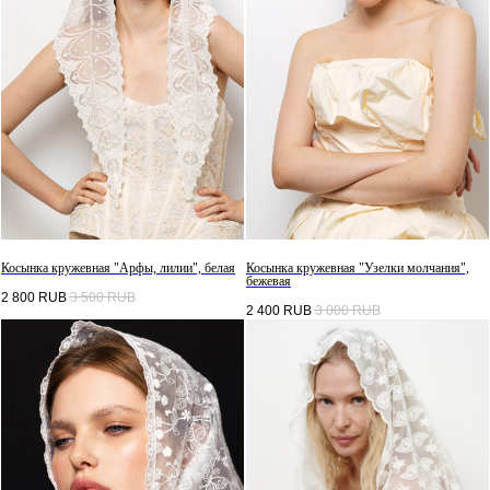
Косынка кружевная "Арфы, лилии", белая
Косынка кружевная "Узелки молчания",
бежевая
2 800
RUB
3 500
RUB
2 400
RUB
3 000
RUB