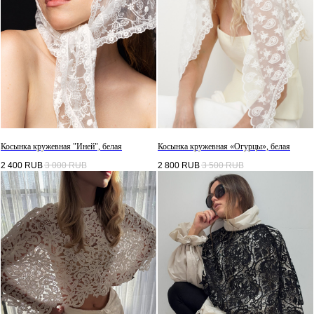
Косынка кружевная "Иней", белая
Косынка кружевная «Огурцы», белая
2 400
RUB
3 000
RUB
2 800
RUB
3 500
RUB