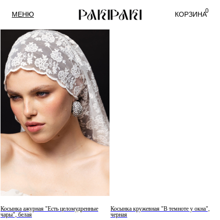
0
МЕНЮ
КОРЗИНА
Косынка ажурная "Есть целомудренные
Косынка кружевная "В темноте у окна",
чары", белая
черная