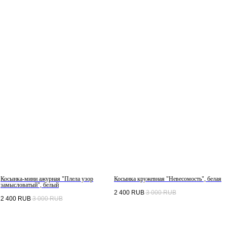
Косынка-мини ажурная "Плела узор
Косынка кружевная "Невесомость", белая
замысловатый", белый
2 400
RUB
3 000
RUB
2 400
RUB
3 000
RUB