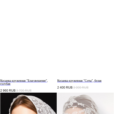
Косынка кружевная "Благовещение",
Косынка кружевная "Соты", белая
голубая
2 400
RUB
3 000
RUB
2 960
RUB
3 700
RUB