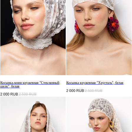
Косынка-мини кружевная "Стеклянный
Косынка кружевная "Хрусталь", белая
шелк", белая
2 000
RUB
2 500
RUB
2 000
RUB
2 500
RUB