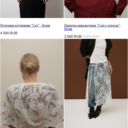
Пелерина кружевная "Сад" , белая
Накидка жаккардовая "Сон о лотосах",
белая
4 500
RUB
3 600
RUB
4 500
RUB