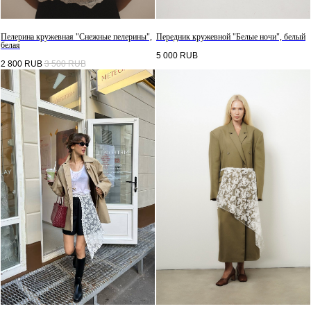
Пелерина кружевная "Снежные пелерины",
Передник кружевной "Белые ночи", белый
белая
5 000
RUB
2 800
RUB
3 500
RUB