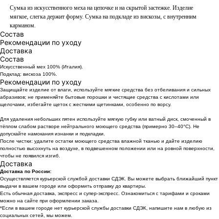
Сумка из искусственного меха на цепочке и на скрытой застежке. Изделие
мягкое, слегка держит форму. Сумка на подкладе из вискозы, с внутренним
карманом.
Состав
Рекомендации по уходу
Доставка
Состав
Искусственный мех 100% (Италия).
Подклад: вискоза 100%.
Рекомендации по уходу
Защищайте изделие от влаги, используйте мягкие средства без отбеливания и сильных
абразивов; не применяйте бытовые порошки и чистящие средства с кислотами или
щелочами, избегайте щеток с жесткими щетинками, особенно по ворсу.
Для удаления небольших пятен используйте мягкую губку или ватный диск, смоченный в
тёплом слабом растворе нейтрального моющего средства (примерно 30–40°C). Не
допускайте намокания изнанки и подкладки.
После чистки: удалите остатки моющего средства влажной тканью и дайте изделию
полностью высохнуть на воздухе, в подвешенном положении или на ровной поверхности,
чтобы не появился изгиб.
Доставка
Доставка по России:
Осуществляется курьерской службой доставки СДЭК. Вы можете выбрать ближайший пункт
выдачи в вашем городе или оформить отправку до квартиры.
Есть обычная доставка, экспресс и супер-экспресс. Ознакомиться с тарифами и сроками
можно на сайте при оформлении заказа.
*Если в вашем городе нет курьерской службы доставки СДЭК, напишите нам в любую из
социальных сетей, мы можем.