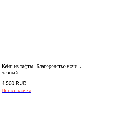
Кейп из тафты "Благородство ночи",
черный
4 500
RUB
Нет в наличии