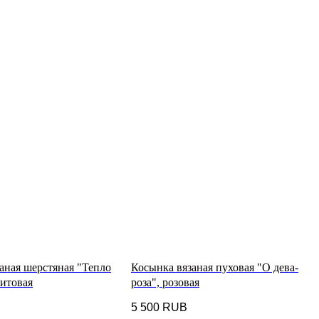
аная шерстяная "Тепло
Косынка вязаная пуховая "О дева-
фитовая
роза", розовая
5 500
RUB