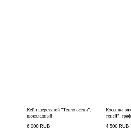
Кейп шерстяной "Тепло осени",
Косынка вяз
шоколадный
теней", гра
6 000
RUB
4 500
RUB