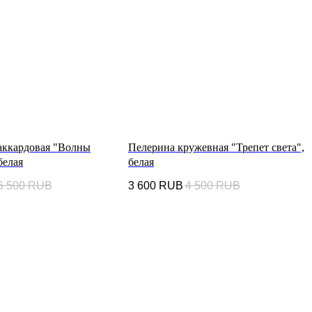
аккардовая "Волны
Пелерина кружевная "Трепет света",
белая
белая
6 500
RUB
3 600
RUB
4 500
RUB