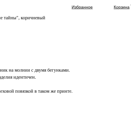
Избранное
Корзина
е тайны", коричневый
(
)
ник на молнии с двумя бегунками.
)
зделия идентичен.
еховой повязкой в таком же принте.