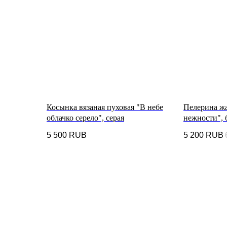
Косынка вязаная пуховая "В небе
Пелерина ж
облачко серело", серая
нежности", 
5 500
RUB
5 200
RUB