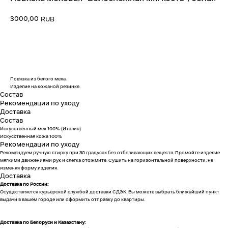
3000,00
RUB
Добавить в корзину
Повязка из белого меха.
Изделие на кожаной резинке.
Состав
Рекомендации по уходу
Доставка
Состав
Искусственный мех 100% (Италия)
Искусственная кожа 100%
Рекомендации по уходу
Рекомендуем ручную стирку при 30 градусах без отбеливающих веществ. Промойте изделие
мягкими движениями рук и слегка отожмите. Сушить на горизонтальной поверхности, не
изменяя форму изделия.
Доставка
Доставка по России:
Осуществляется курьерской службой доставки СДЭК. Вы можете выбрать ближайший пункт
выдачи в вашем городе или оформить отправку до квартиры.
Доставка по Белоруси и Казахстану: